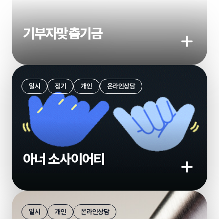
기부자맞춤기금
기부하기
일시
정기
개인
온라인상담
아너 소사이어티
기부하기
일시
개인
온라인상담