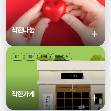
착한나눔
기부하기
정기
개인
단체
온라인기부
착한가게