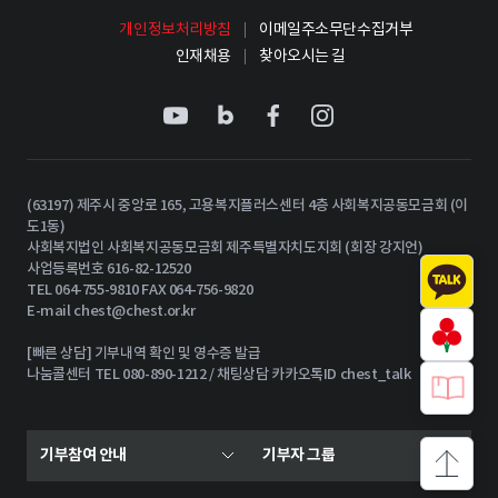
개인정보처리방침
이메일주소무단수집거부
인재채용
찾아오시는 길
(63197) 제주시 중앙로 165, 고용복지플러스센터 4층 사회복지공동모금회 (이
도1동)
사회복지법인 사회복지공동모금회 제주특별자치도지회 (회장 강지언)
사업등록번호 616-82-12520
TEL 064-755-9810 FAX 064-756-9820
E-mail
chest@chest.or.kr
[빠른 상담] 기부내역 확인 및 영수증 발급
나눔콜센터 TEL 080-890-1212 / 채팅상담 카카오톡ID chest_talk
기부참여 안내
기부자 그룹
상단으로