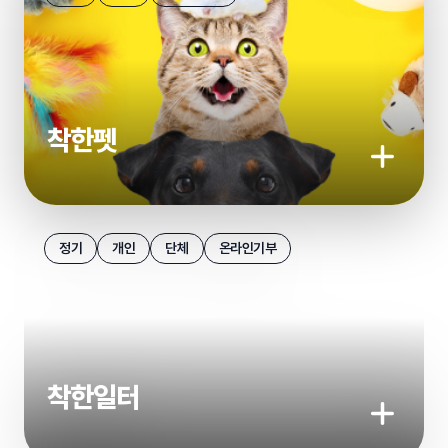
착한펫
기부하기
상세보기
정기
개인
단체
온라인기부
착한일터