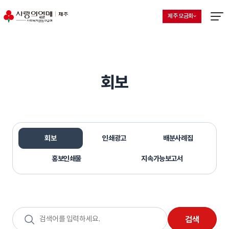
제주 모금회
지회 선택 목록 열기
현재 선택된 지회
메뉴열
회보
회보
인쇄광고
배분사례집
홍보인쇄물
지속가능보고서
검색어
검색
입력