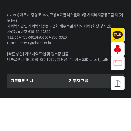
(63197) 제주시 중앙로 165, 고용복지플러스센터 4층 사회복지공동모금회 (이
도1동)
사회복지법인 사회복지공동모금회 제주특별자치도지회 (회장 강지언)
사업등록번호 616-82-12520
TEL 064-755-9810 FAX 064-756-9820
E-mail
chest@chest.or.kr
[빠른 상담] 기부내역 확인 및 영수증 발급
나눔콜센터 TEL 080-890-1212 / 채팅상담 카카오톡ID chest_talk
기부참여 안내
기부자 그룹
상단으로