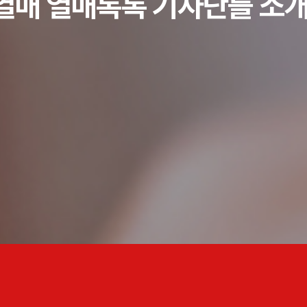
열매 열매톡톡 기자단를 소개