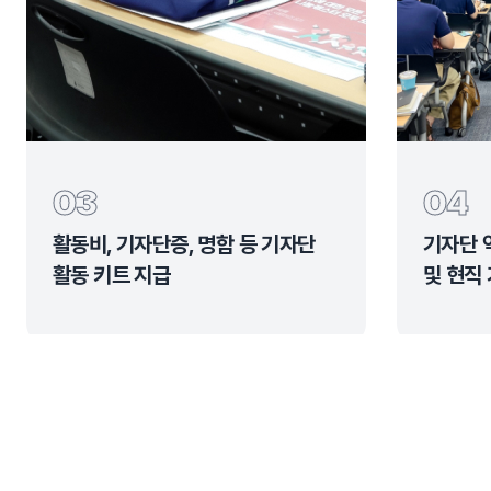
03
04
활동비, 기자단증, 명함 등 기자단
기자단 
활동 키트 지급
및 현직 