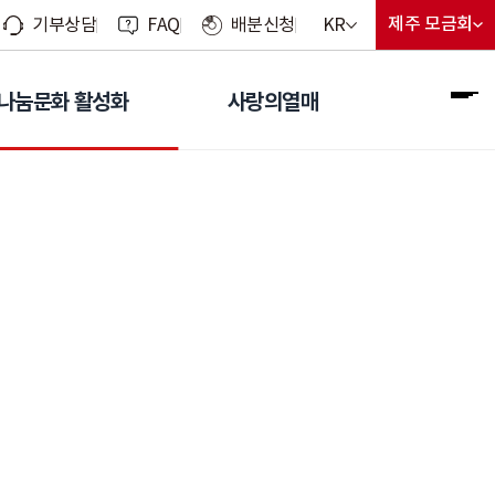
현재 선택된 언어
제주 모금회
KR
기부상담
FAQ
배분신청
지회 선
현재 선
언어 선택 메뉴 열기
나눔문화 활성화
사랑의열매
전