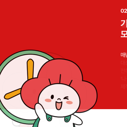
01
0
0
사
매년
총
대
전
‘
제