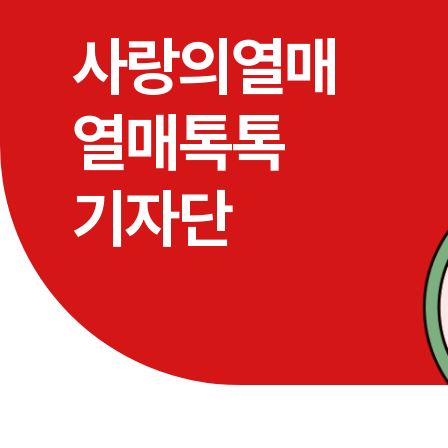
사랑의열매
열매톡톡
기자단