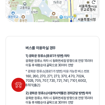
100m
로
드
길
뷰
버스를 이용하실 경우
찾
지
기
1) 광화문 정류소(종로1가 방면) 하차
도
크
광화문 정류소 하차 시 동화면세점 방향으로 전방 15미터
게
이동 후 태평순대 골목으로 30미터 전방
보
기
* 광화문 정류소(종로1가 방면) 이용 가능한 버스 번호
160, 260, 270, 271, 273, 370, 470, 702A,
702B, 705, 707, 720, 721, 741, 7101, 6002,
8101(출근)
2) 광화문 정류소(서울역사박물관.경희궁앞 방면) 하차
광화문 정류소 하차 시 동화면세점 방향으로 전방 15미터
이동 후 태평순대 골목으로 30미터 전방