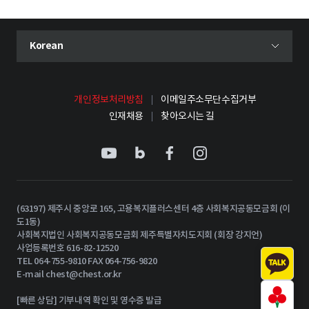
현재 선택된 언어
Korean
언어 선택 메뉴 열기
개인정보처리방침
이메일주소무단수집거부
인재채용
찾아오시는 길
(63197) 제주시 중앙로 165, 고용복지플러스센터 4층 사회복지공동모금회 (이
도1동)
사회복지법인 사회복지공동모금회 제주특별자치도지회 (회장 강지언)
사업등록번호 616-82-12520
TEL 064-755-9810 FAX 064-756-9820
E-mail
chest@chest.or.kr
[빠른 상담] 기부내역 확인 및 영수증 발급